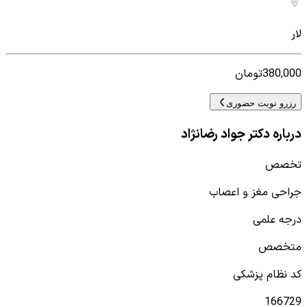
لار
380,000
تومان
رزرو نوبت حضوری
درباره دکتر جواد رضانژاد
تخصص
جراحی مغز و اعصاب
درجه علمی
متخصص
کد نظام پزشکی
166729