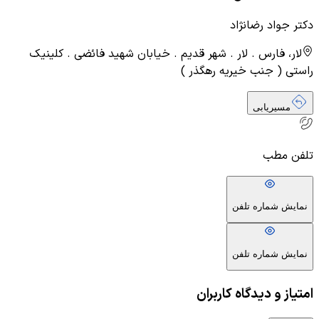
دکتر جواد رضانژاد
لار، فارس . لار . شهر قدیم . خیابان شهید فائضی . کلینیک
راستی ( جنب خیریه رهگذر )
مسیریابی
تلفن مطب
نمایش شماره تلفن
نمایش شماره تلفن
امتیاز و دیدگاه کاربران