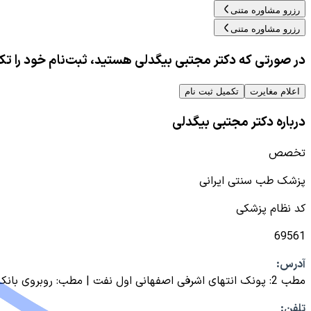
رزرو مشاوره متنی
رزرو مشاوره متنی
در صورتی که دکتر مجتبی بیگدلی هستید، ثبت‌نام خود را تک
اعلام مغایرت
تکمیل ثبت نام
درباره دکتر مجتبی بیگدلی
تخصص
پزشک طب سنتی ایرانی
کد نظام پزشکی
69561
آدرس:
مطب 2: پونک انتهای اشرفی اصفهانی اول نفت | مطب: روبروی بانک مسکن کوی اول | محل کار: بهداشت جنوب تهران
تلفن: