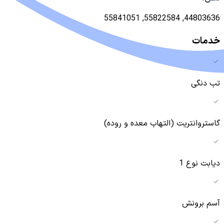
44803636, 55822584, 55841051
خدمات
تب دنگی
گاستروانتریت (التهاب معده و روده)
دیابت نوع 1
آسم برونش