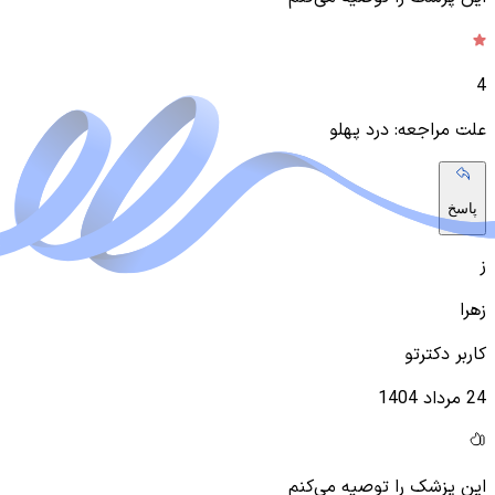
4
علت مراجعه: درد پهلو
پاسخ
ز
زهرا
کاربر دکترتو
24 مرداد 1404
این پزشک را توصیه می‌کنم