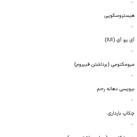
هیستروسکوپی
آی یو آی (IUI)
میومکتومی (برداشتن فیبروم)
بیوپسی دهانه رحم
چکاپ بارداری