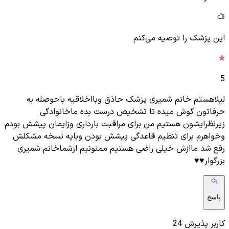
این پزشک را توصیه می‌کنم
5
لیلاهستم خانم شمیری پزشک حاذق وبااخلاقیه باحوصله به
حرفاتون گوش میده تا تشخیص درست بده ماخانوادگی
زیرنظرایشون هستیم من برای مراقبت بارداری وزایمان پیشش بودم
وخواهرم برای تنظیم قاعدگی پیشش بودن وبایه نسخه مشکلش
رفع شد ماازش خیلی راضی هستیم ممنونیم ازشماخانم شمیری
بزرگوار♥️♥️
پاسخ
کاربر پذیرش 24