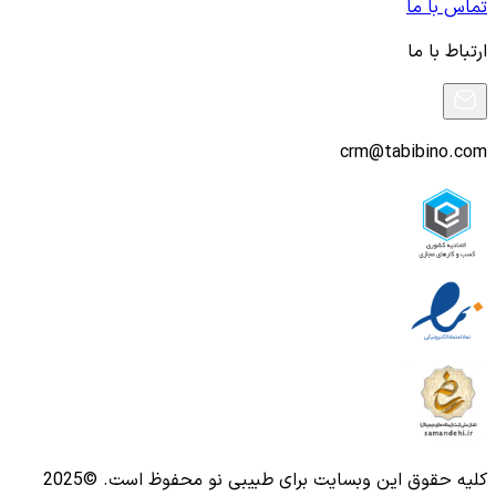
تماس با ما
ارتباط با ما
crm@tabibino.com
کلیه حقوق این وبسایت برای طبیبی نو محفوظ است. ©2025