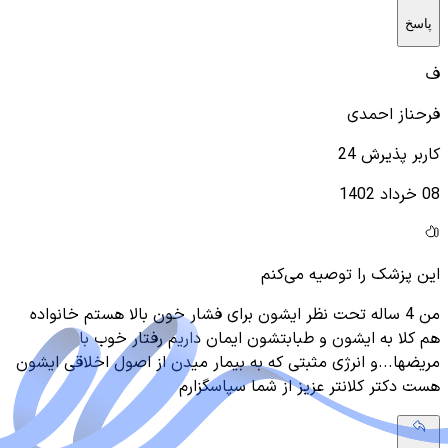
پاسخ
ف
فرحناز احمدی
کاربر پذیرش 24
08 خرداد 1402
این پزشک را توصیه می‌کنم
من 4 ساله تحت نظر ایشون برای فشار خون بالا هستم خانواده
هم کلا به ایشون و طبابتشون ایمان داریم رفتار خوب با
مریضها...و انرژی مثبتی که به بیمار میدن از اصول اخلاقی ایشون
هست دکتر کلانتر عزیز از شما سپاسگزارم