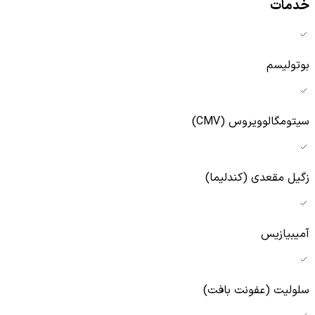
خدمات
بوتولیسم
سیتومگالوویروس (CMV)
زگیل مقعدی (کندلیما)
آمیبیازیس
سلولیت (عفونت بافت)