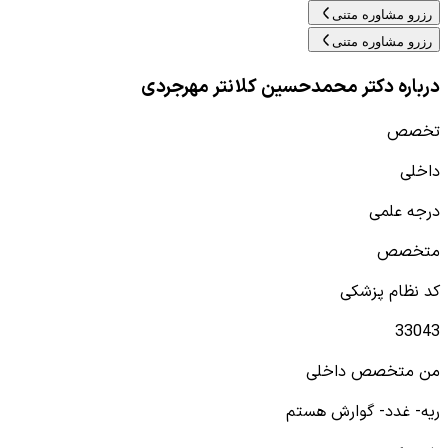
رزرو مشاوره متنی
رزرو مشاوره متنی
درباره دکتر محمدحسین کلانتر مهرجردی
تخصص
داخلی
درجه علمی
متخصص
کد نظام پزشکی
33043
من متخصص داخلی
ریه- غدد- گوارش هستم