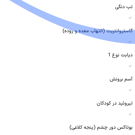
تب دنگی
گاستروانتریت (التهاب معده و روده)
دیابت نوع 1
آسم برونش
تیروئید در کودکان
بوتاکس دور چشم (پنجه کلاغی)